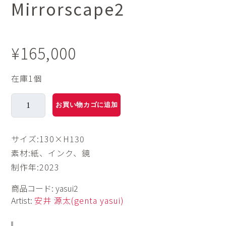
Mirrorscape2
¥
165,000
在庫1個
M
お買い物カゴに追加
i
r
r
サイズ:130×H130
o
素材:紙、インク、鏡
r
制作年:2023
s
c
商品コード:
yasui2
a
Artist:
安井 源太(genta yasui)
p
e