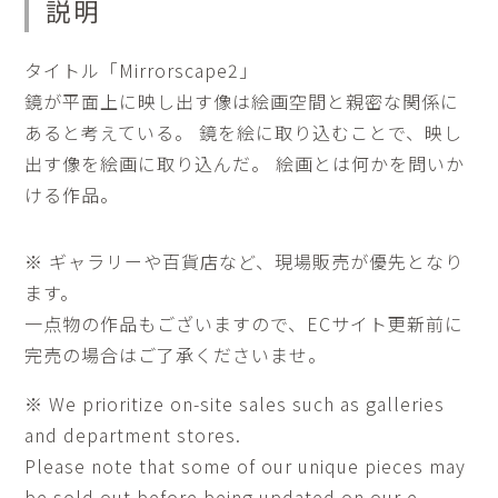
説明
2
個
タイトル「Mirrorscape2」
鏡が平面上に映し出す像は絵画空間と親密な関係に
あると考えている。 鏡を絵に取り込むことで、映し
出す像を絵画に取り込んだ。 絵画とは何かを問いか
ける作品。
※ ギャラリーや百貨店など、現場販売が優先となり
ます。
一点物の作品もございますので、ECサイト更新前に
完売の場合はご了承くださいませ。
※ We prioritize on-site sales such as galleries
and department stores.
Please note that some of our unique pieces may
be sold out before being updated on our e-