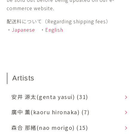
commerce website.
配送料について（Regarding shipping fees）
・
Japanese
・
English
Artists
安井 源太(genta yasui)
(31)
廣中 薫(kaoru hironaka)
(7)
森合 那緒(nao morigo)
(15)