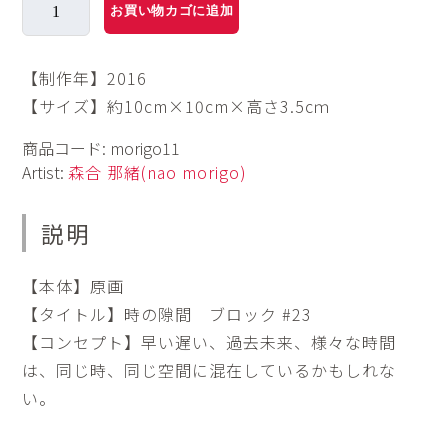
お買い物カゴに追加
の
隙
間
【制作年】2016
【サイズ】約10cm×10cm×高さ3.5cｍ
ブ
ロ
商品コード:
morigo11
ッ
Artist:
森合 那緒(nao morigo)
ク
#
説明
2
3
【本体】原画
個
【タイトル】時の隙間 ブロック #23
【コンセプト】早い遅い、過去未来、様々な時間
は、同じ時、同じ空間に混在しているかもしれな
い。